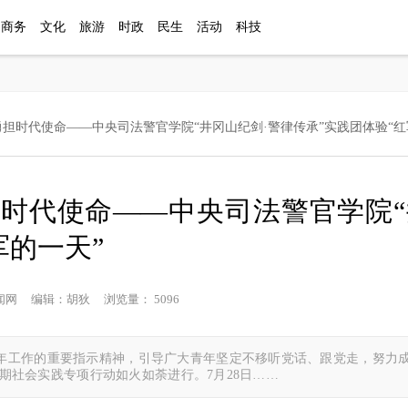
商务
文化
旅游
时政
民生
活动
科技
勇担时代使命——中央司法警官学院“井冈山纪剑·警律传承”实践团体验“红
担时代使命——中央司法警官学院“
军的一天”
龙江新闻网 编辑：胡狄 浏览量： 5096
年工作的重要指示精神，引导广大青年坚定不移听党话、跟党走，努力
生暑期社会实践专项行动如火如荼进行。7月28日……