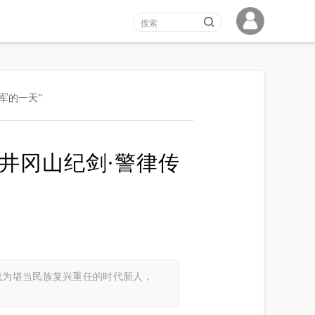
军的一天”
井冈山纪剑·警律传
成为堪当民族复兴重任的时代新人，